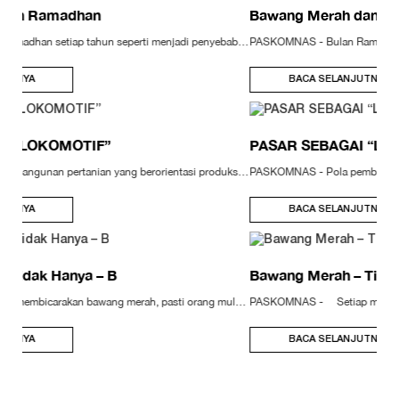
Bawang Merah dan Ramadhan
PASKOMNAS - Bulan Ramadhan setiap tahun seperti menjadi penyebab naiknya harga. Sekarang situasi sudah mendesak, tetapi tanda-tanda akan turunnya harga pangan belum menggembirakan. Sebagian mengatakan situasi sudah mengkhawatirkan. Itulah yang terjadi pada komoditi Bawang merah saat ini. Harga bawang merah berada pada posisi sekitar Rp40.000 hingga Rp45.000,-/kg ditingkat pengecer di sekitar Jabodetabek. Di Indonesia bagian timur kabarnya harga bawang merah sudah mencapai Rp60.000,- lebih. Daging sapi bera...
BACA SELANJUTNYA
PASAR SEBAGAI “LOKOMOTIF”
PASKOMNAS - Pola pembangunan pertanian yang berorientasi produksi di Indonesia mestinya sudah selesai pada tahun 80-an, lalu diteruskan dengan orientasi pasar baik domestik maupun ekspor. Tetapi kita tidak melakukannya dengan baik. Sementara Negara tetangga seperti Thailand, Korea, China, Taiwan, Filipina, Malaysia telah melakukannya. Kemudian disusul India, Myanmar dan Negara “kemarin sore” Vietnam, juga melakukan pembangunan pertanian yang berorientasi pasar. Mereka sekarang sudah mapan mengatur pr...
BACA SELANJUTNYA
Bawang Merah – Tidak Hanya – B
PASKOMNAS - Setiap membicarakan bawang merah, pasti orang mulai dari pejabat sampai bakul eblekan selalu ingat Brebes. Atau sebaliknya, setiap membicarakan Brebes, pasti ingat bawang merah. Terlebih pada saat-saat menjelang bulan Ramadhan, hari raya atau hari besar nasional lain yang biasanya memicu naiknya komoditi pangan strategis termasuk bawang merah. Bersyukurlah masyarakat Brebes, walau sebenarnya daerah Brebes yang bisa bawang merah itu mungkin hanya sepertiga dari luas lahan yang memanja...
BACA SELANJUTNYA