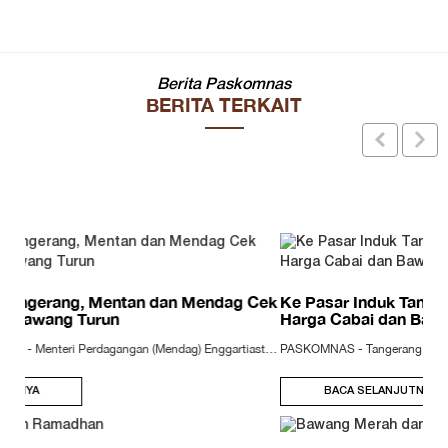
Berita Paskomnas
BERITA TERKAIT
Ke Pasar Induk Tangerang, Mentan dan Mendag Cek
Harga Cabai dan Bawang Turun
PASKOMNAS - Tangerang - Menteri Perdagangan (Mendag) Enggartiasto Lukita, Menteri Pertanian (Mentan) Andi Amran Sulaiman, dan Dirut Perum Bulog Djarot Kusumayakti, Senin malam (12/8/2016) mengunjungi Pasar Induk Tanah Tinggi, Tangerang. Dalam kunjungan itu ditemukan harga bawang merah dijual Rp 25.000/kilogram (kg). Salah satu pedagang yang ditanya oleh Amran dan Enggartiasto menyebut harga bawang merah dijual Rp 25.000/kg. Amran mempertanyakan kebenaran harga tersebut. "Benar segini? Jangan sampai...
BACA SELANJUTNYA